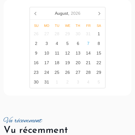
August,
2026
SU
MO
TU
WE
TH
FR
SA
26
27
28
29
30
31
1
2
3
4
5
6
7
8
9
10
11
12
13
14
15
16
17
18
19
20
21
22
23
24
25
26
27
28
29
30
31
1
2
3
4
5
Vu récemment
V
u
r
é
c
e
m
m
e
n
t